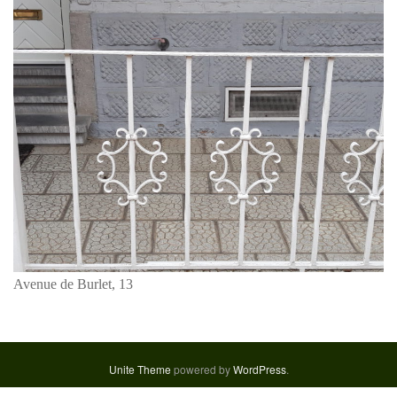
g
a
t
i
o
n
Avenue de Burlet, 13
Unite Theme
powered by
WordPress
.