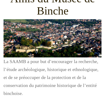
g
Binche
a
t
i
o
n
La SAAMB a pour but d’encourager la recherche,
l’étude archéologique, historique et ethnologique,
et de se préoccuper de la protection et de la
conservation du patrimoine historique de l’entité
binchoise.