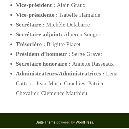
Vice-président :
Alain Graux
g
a
Vice-présidente :
Isabelle Hamaide
t
Secrétaire :
Michèle Delabarre
i
Secrétaire adjoint:
Alperen Sungur
o
n
Trésorière :
Brigitte Placet
Président d’honneur :
Serge Gravet
Secrétaire honoraire :
Annette Rasseaux
Administrateurs/Administratrices :
Lena
Cattoor, Jean-Marie Cauchies, Patrice
Chevalier, Clémence Matthieu
Unite Theme
powered by
WordPress
.