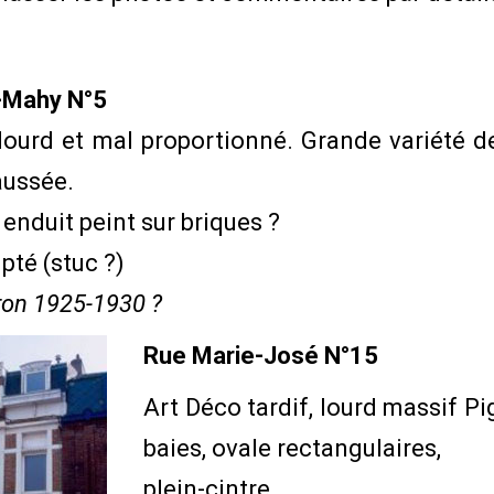
-Mahy N°5
lourd et mal proportionné. Grande variété de 
aussée.
 enduit peint sur briques ?
pté (stuc ?)
iron 1925-1930 ?
Rue Marie-José N°15
Art Déco tardif, lourd massif Pi
baies, ovale rectangulaires,
plein-cintre.