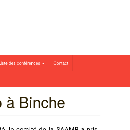
Liste des conférences
Contact
o à Binche
té, le comité de la SAAMB a pris