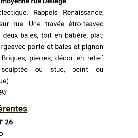
e moyenne rue Deliège
clectique. Rappels Renaissance;
sur rue. Une travée étroiteavec
t deux baies, toit en bâtière, plat;
argeavec porte et baies et pignon
 Briques, pierres, décor en relief
e sculptée ou stuc, peint ou
ue)
893
érentes
° 26
o.