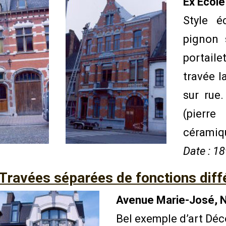
Ex Ecol
Style é
pignon 
portaile
travée l
sur rue.
(pierr
céramiq
Date : 1
Travées séparées de fonctions diff
Avenue Marie-José, N
Bel exemple d’art Déc