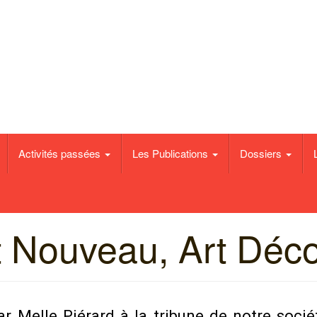
e de Binche
Activités passées
Les Publications
Dossiers
t Nouveau, Art Déc
r Melle Piérard à la tribune de notre socié