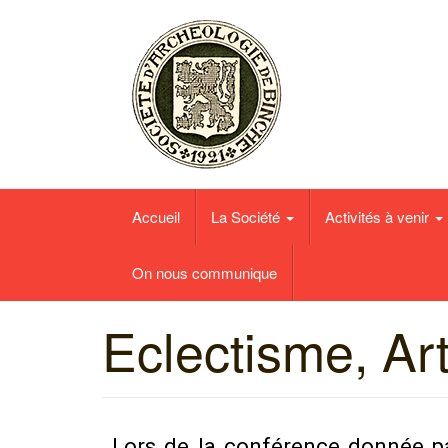
Société d'Archéologie et des Amis du Musé
Accueil
La Société
Activités à venir
On nous communique
Eclectisme, Ar
Lors de la conférence donnée pa