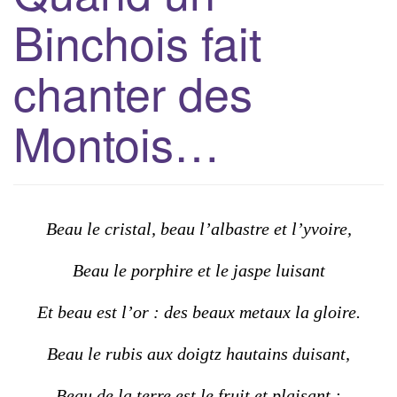
Binchois fait
g
a
t
chanter des
i
o
Montois…
n
Beau le cristal, beau l’albastre et l’yvoire,
Beau le porphire et le jaspe luisant
Et beau est l’or : des beaux metaux la gloire.
Beau le rubis aux doigtz hautains duisant,
Beau de la terre est le fruit et plaisant :