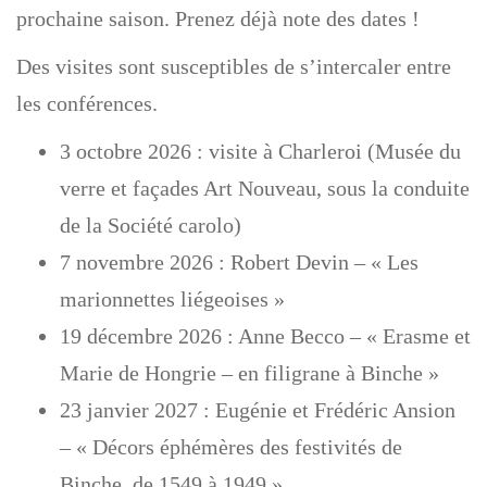
prochaine saison. Prenez déjà note des dates !
g
a
Des visites sont susceptibles de s’intercaler entre
t
les conférences.
i
o
3 octobre 2026 : visite à Charleroi (Musée du
n
verre et façades Art Nouveau, sous la conduite
de la Société carolo)
7 novembre 2026 : Robert Devin – « Les
marionnettes liégeoises »
19 décembre 2026 : Anne Becco – « Erasme et
Marie de Hongrie – en filigrane à Binche »
23 janvier 2027 : Eugénie et Frédéric Ansion
– « Décors éphémères des festivités de
Binche, de 1549 à 1949 »