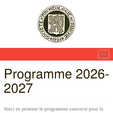
Skip
to
content
Société d'Archéologie et des Amis du Musée de
Binche
T
o
Programme 2026-
g
g
2027
l
e
n
a
v
Voici en primeur le programme concocté pour la
i