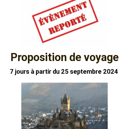
g
a
t
i
o
n
Proposition de voyage
7 jours à partir du 25 septembre 2024