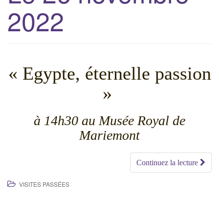
2022
g
a
t
i
o
« Egypte, éternelle passion
n
»
à 14h30 au Musée Royal de
Mariemont
Continuez la lecture
VISITES PASSÉES