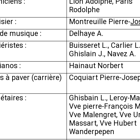
iciens :
Lion Adolphe, Paris
Rodolphe
sier :
Montreuille Pierre-
Jo
 de musique :
Delhaye A.
éristes :
Buisseret L., Carlier L.
Ghislain J., Navez A.
ianos :
Hainaut Norbert
s à paver (carrière)
Coquiart Pierre-Jose
étaires :
Ghisbain L., Leroy-Ma
Vve pierre-François M
Vve Malengret, Vve 
Massart, Vve Hubert
Wanderpepen