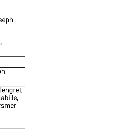
seph
,
ph
lengret,
abille,
Ursmer