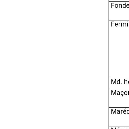
Fondeu
Fermi
Md. h
Maçon
Maréc