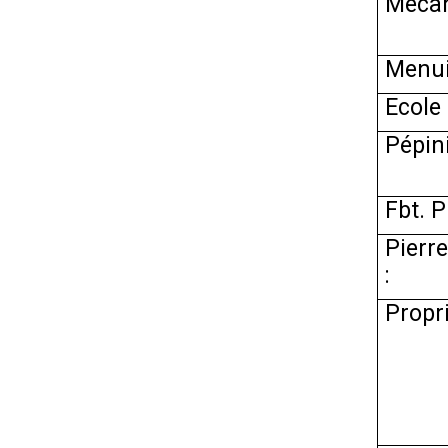
Mécan
Menui
Ecole
Pépini
Fbt. P
Pierre
:
Propri