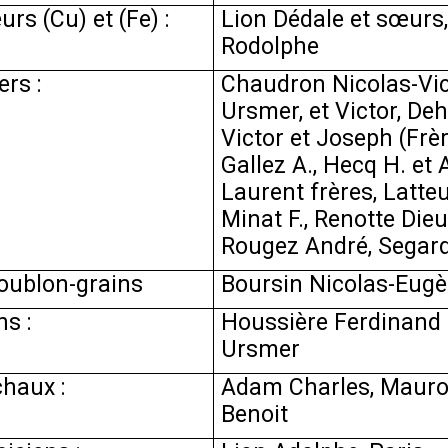
rs (Cu) et (Fe) :
Lion Dédale et sœurs,
Rodolphe
ers :
Chaudron Nicolas-Vic
Ursmer, et Victor, De
Victor et Joseph (Frèr
Gallez A., Hecq H. et A
Laurent frères, Latte
Minat F., Renotte Die
Rougez André, Segar
oublon-grains
Boursin Nicolas-Eug
s :
Houssière Ferdinand 
Ursmer
haux :
Adam Charles, Mauroy
Benoit