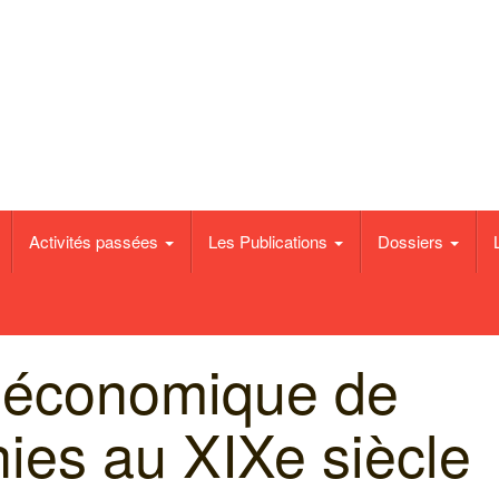
e de Binche
Activités passées
Les Publications
Dossiers
e économique de
nies au XIXe siècle​