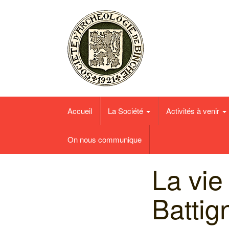
Société d'Archéologie et des Amis du Musé
Accueil
La Société
Activités à venir
On nous communique
La vi
Battig