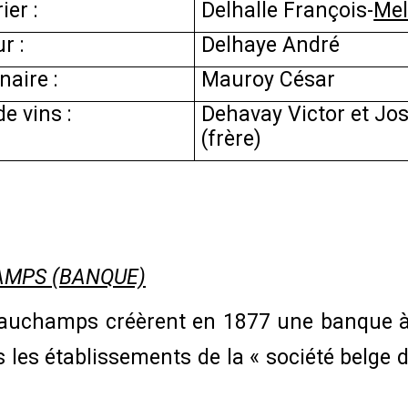
ier :
Delhalle François-
Mel
ur :
Delhaye André
naire :
Mauroy César
e vins :
Dehavay Victor et Jo
(frère)
AMPS (BANQUE)
auchamps créèrent en 1877 une banque à M
 les établissements de la « société belge