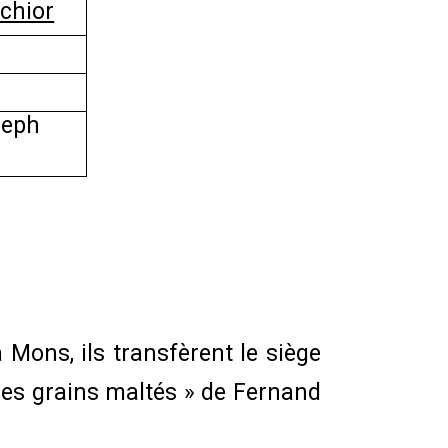
chior
seph
ons, ils transfèrent le siège
 des grains maltés » de Fernand