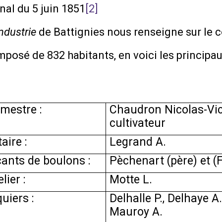
nal du 5 juin 1851
[2]
ndustrie
de Battignies nous renseigne sur le 
omposé de 832 habitants, en voici les princip
mestre :
Chaudron Nicolas-Vic
cultivateur
aire :
Legrand A.
cants de boulons :
Pèchenart (père) et (
lier :
Motte L.
uiers :
Delhalle P., Delhaye A.
Mauroy A.