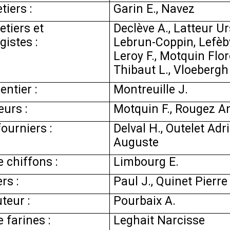
tiers :
Garin E., Navez
etiers et
Declève A., Latteur U
gistes :
Lebrun-Coppin, Lefèbv
Leroy F., Motquin Flor
Thibaut L., Vloebergh
ntier :
Montreuille J.
eurs :
Motquin F., Rougez A
ourniers :
Delval H., Outelet Adr
Auguste
 chiffons :
Limbourg E.
rs :
Paul J., Quinet Pierre
uteur :
Pourbaix A.
 farines :
Leghait Narcisse