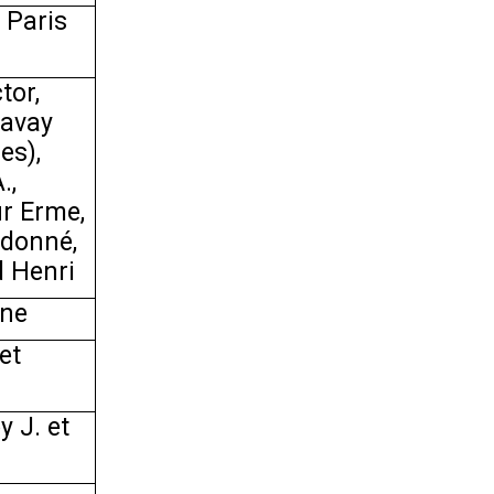
 Paris
tor,
havay
es),
.,
ur Erme,
udonné,
d Henri
ène
et
 J. et