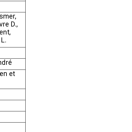
rsmer,
re D.,
ent,
 L.
ndré
ien et