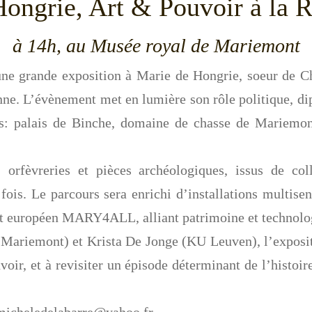
ongrie, Art & Pouvoir à la R
à 14h, au Musée royal de Mariemont
e grande exposition à Marie de Hongrie, soeur de Ch
e. L’évènement met en lumière son rôle politique, dipl
ions: palais de Binche, domaine de chasse de Mariem
, orfèvreries et pièces archéologiques, issus de coll
 fois. Le parcours sera enrichi d’installations multise
jet européen MARY4ALL, alliant patrimoine et technolo
(Mariemont) et Krista De Jonge (KU Leuven), l’exposit
ir, et à revisiter un épisode déterminant de l’histo