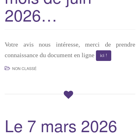
2026…
g
a
t
i
o
Votre avis nous intéresse, merci de prendre
n
connaissance du document en ligne
ici !
NON CLASSÉ
Le 7 mars 2026