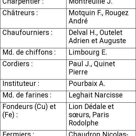
Charpentier :
Montreuille J.
Châtreurs :
Motquin F., Rougez
André
Chaufourniers :
Delval H., Outelet
Adrien et Auguste
Md. de chiffons :
Limbourg E.
Cordiers :
Paul J., Quinet
Pierre
Instituteur :
Pourbaix A.
Md. de farines :
Leghait Narcisse
Fondeurs (Cu) et
Lion Dédale et
(Fe) :
sœurs, Paris
Rodolphe
Fermiers :
Chaudron Nicolas-