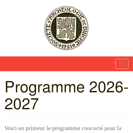
Skip
to
content
Société d'Archéologie et des Amis du Musée de
Binche
T
o
Programme 2026-
g
g
2027
l
e
n
a
v
Voici en primeur le programme concocté pour la
i