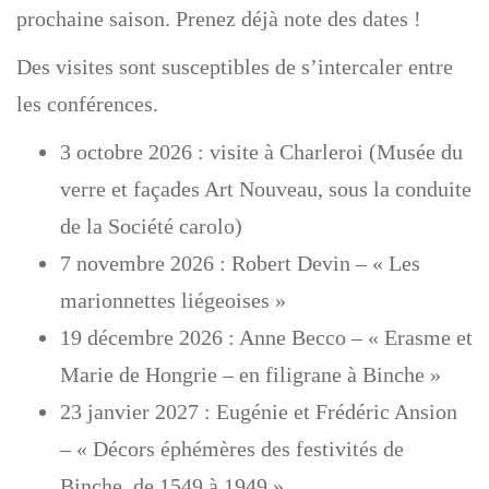
prochaine saison. Prenez déjà note des dates !
g
a
Des visites sont susceptibles de s’intercaler entre
t
les conférences.
i
o
3 octobre 2026 : visite à Charleroi (Musée du
n
verre et façades Art Nouveau, sous la conduite
de la Société carolo)
7 novembre 2026 : Robert Devin – « Les
marionnettes liégeoises »
19 décembre 2026 : Anne Becco – « Erasme et
Marie de Hongrie – en filigrane à Binche »
23 janvier 2027 : Eugénie et Frédéric Ansion
– « Décors éphémères des festivités de
Binche, de 1549 à 1949 »