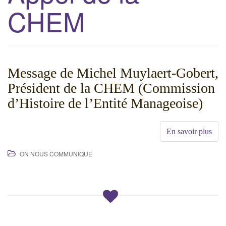
CHEM
g
a
t
i
o
Message de Michel Muylaert-Gobert,
n
Président de la CHEM (Commission
d’Histoire de l’Entité Manageoise)
En savoir plus
ON NOUS COMMUNIQUE