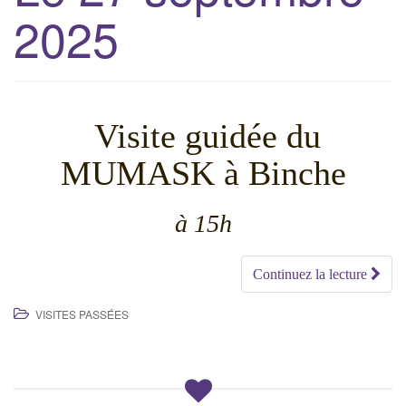
2025
g
a
t
i
o
Visite guidée du
n
MUMASK à Binche
à 15h
Continuez la lecture
VISITES PASSÉES