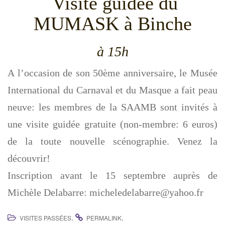
Visite guidée du
g
MUMASK à Binche
a
t
i
à 15h
o
A l’occasion de son 50ème anniversaire, le Musée
n
International du Carnaval et du Masque a fait peau
neuve: les membres de la SAAMB sont invités à
une visite guidée gratuite (non-membre: 6 euros)
de la toute nouvelle scénographie. Venez la
découvrir!
Inscription avant le 15 septembre auprès de
Michèle Delabarre: micheledelabarre@yahoo.fr
.
.
VISITES PASSÉES
PERMALINK