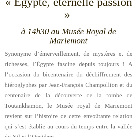
« Egypte, éternelle passion
g
»
a
t
i
à 14h30 au Musée Royal de
o
Mariemont
n
Synonyme d’émerveillement, de mystères et de
richesses, l’Égypte fascine depuis toujours ! A
l’occasion du bicentenaire du déchiffrement des
hiéroglyphes par Jean-François Champollion et du
centenaire de la découverte de la tombe de
Toutankhamon, le Musée royal de Mariemont
revient sur l’histoire de cette envoûtante relation
qui s’est établie au cours du temps entre la vallée
du Nil et l’Occident….