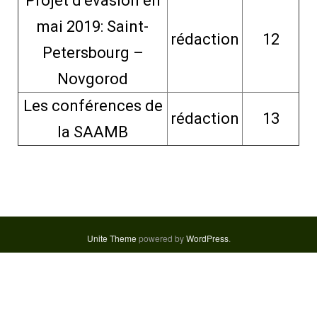
Projet d’évasion en
mai 2019: Saint-
rédaction
12
Petersbourg –
Novgorod
Les conférences de
rédaction
13
la SAAMB
Unite Theme
powered by
WordPress
.