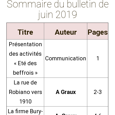
Sommaire du bulletin de
g
juin 2019
a
t
i
Titre
Auteur
Pages
o
n
Présentation
des activités
Communication
1
« Eté des
beffrois »
La rue de
Robiano vers
A Graux
2-3
1910
La firme Bury-