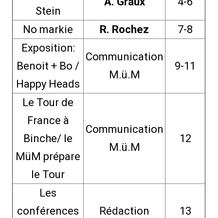
A. Graux
4-6
Stein
No markie
R. Rochez
7-8
Exposition:
Communication
Benoit + Bo /
9-11
M.ü.M
Happy Heads
Le Tour de
France à
Communication
Binche/ le
12
M.ü.M
MüM prépare
le Tour
Les
conférences
Rédaction
13