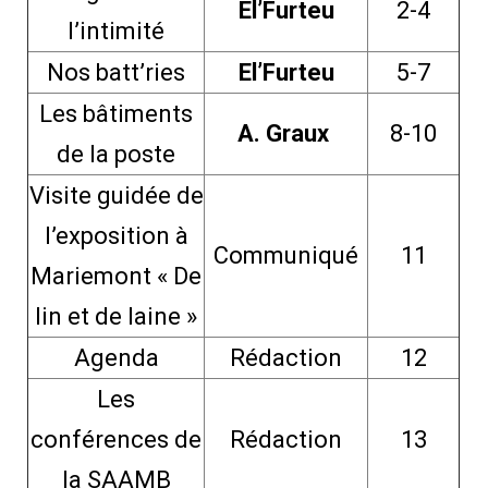
El’Furteu
2-4
l’intimité
Nos batt’ries
El’Furteu
5-7
Les bâtiments
A. Graux
8-10
de la poste
Visite guidée de
l’exposition à
Communiqué
11
Mariemont « De
lin et de laine »
Agenda
Rédaction
12
Les
conférences de
Rédaction
13
la SAAMB