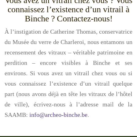
Vous avez un vitrail chez vous ? Vous
g
connaissez l’existence d’un vitrail à
a
Binche ? Contactez-nous!
t
i
À l’instigation de Catherine Thomas, conservatrice
o
du Musée du verre de Charleroi, nous entamons un
n
recensement des vitraux – véritable patrimoine en
perdition – encore visibles à Binche et ses
environs. Si vous avez un vitrail chez vous ou si
vous connaissez l’existence d’un vitrail quelque
part (nous avons déjà en tête les vitraux de l’hôtel
de ville), écrivez-nous à l’adresse mail de la
SAAMB:
info@archeo-binche.be
.