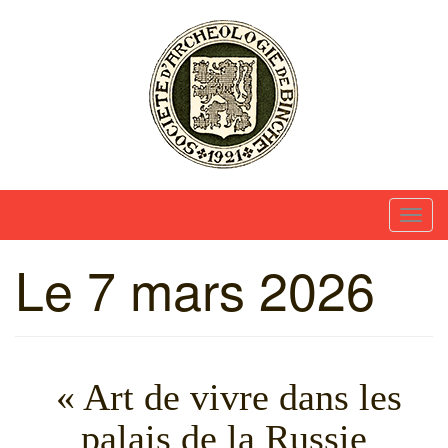
Skip
to
content
Société d'Archéologie et des Amis du Musée de
Binche
T
o
Le 7 mars 2026
g
g
l
e
n
« Art de vivre dans les
a
v
palais de la Russie
i