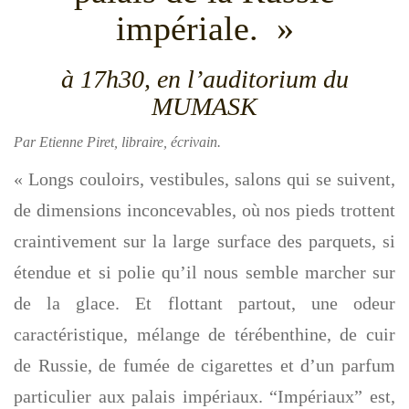
impériale. »
g
a
t
à 17h30, en l’auditorium du
i
MUMASK
o
n
Par Etienne Piret, libraire, écrivain.
« Longs couloirs, vestibules, salons qui se suivent,
de dimensions inconcevables, où nos pieds trottent
craintivement sur la large surface des parquets, si
étendue et si polie qu’il nous semble marcher sur
de la glace. Et flottant partout, une odeur
caractéristique, mélange de térébenthine, de cuir
de Russie, de fumée de cigarettes et d’un parfum
particulier aux palais impériaux. “Impériaux” est,